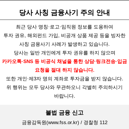
당사 사칭 금융사기 주의 안내
공지사항
2026-04-06
최근 당사 명칭·로고·임직원 정보를 도용하여
[공고] 대출채권 공개경쟁매각(입찰) 안내
투자 권유, 해외펀드 가입, 비공개 상품 제공 등을 빙자한
사칭 금융사기 사례가 발생하고 있습니다.
당사는 일반 개인에게 투자 권유를 하지 않으며
2026-02-20
카카오톡·SNS 등 비공식 채널을 통한 상담·링크전송·입금
[공고] 대출채권 공개경쟁매각(입찰) 안내
요청을 절대 하지 않습니다.
또한 개인·제3자 명의 계좌로 투자금을 받지 않습니다.
위 행위는 모두 당사와 무관하오니 각별히 주의하시기
2025-07-03
바랍니다.
[보도자료] 오하운용, 케어닥·순천향과 의료 특화 노년주택
개발 맞손 [매일경제]
불법 금융 신고
금융감독원(www.fss.or.kr) / 경찰청 112