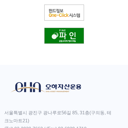
서울특별시 광진구 광나루로56길 85, 31층(구의동, 테
크노마트21)