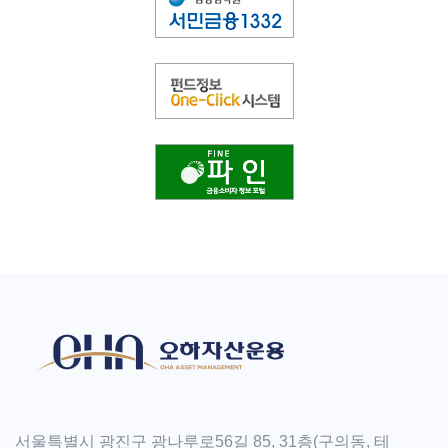
서울특별시 광진구 광나루로56길 85, 31층(구의동, 테