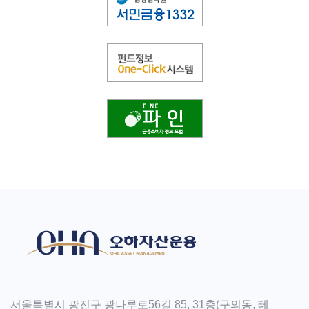
서울특별시 광진구 광나루로56길 85, 31층(구의동, 테